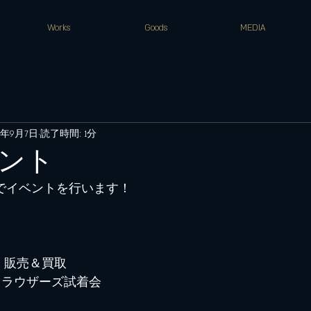
Works
Goods
MEDIA
4年9月7日
読了時間: 1分
ント
)仙台でイベントを行います！
OES　販売＆買取
TS→トラウザーズ試着会