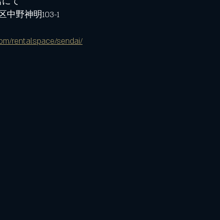
店にて
中野神明103-1
om/rentalspace/sendai/