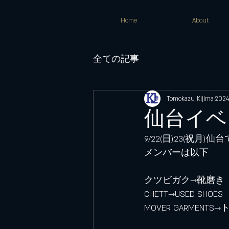
Home
About
全ての記事
Tomokazu Kijima
202
仙台イベ
9/22(日)23(祝月
メンバーは以下
クツビガク→靴磨き
CHETT→USED SH
MOVER GARMEN