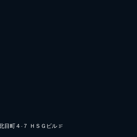
目町４−７ ＨＳＧビル 1F