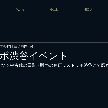
Works
Goods
MEDIA
4年9月7日
読了時間: 1分
ボ渋谷イベント
2回目となる中古靴の買取・販売のお店ラストラボ渋谷にて