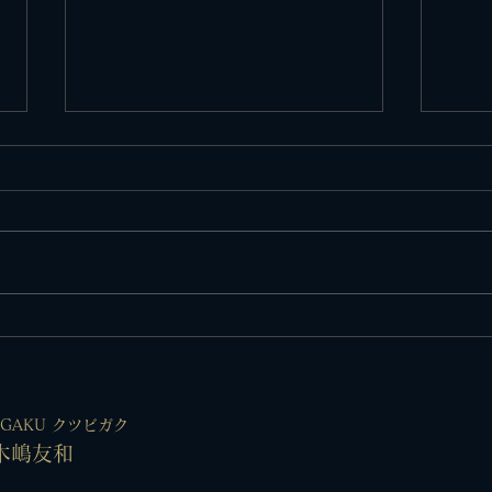
SUNSET BAY AOYAMA POP UP
OR
のお知らせ
知ら
BIGAKU クツビガク
木嶋友和