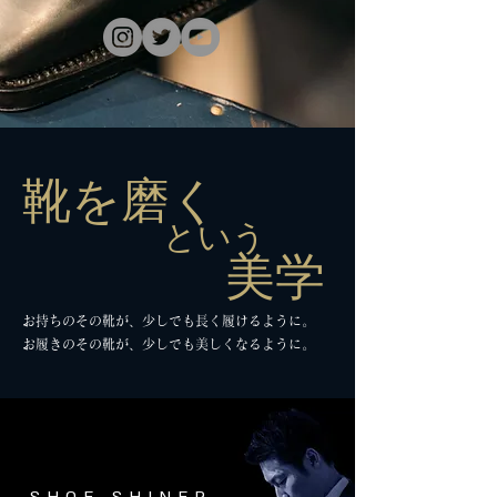
​靴を磨く
という
​美学
​
お持ちのその靴が、少しでも長く履けるように。
お履きのその靴が、
少しでも美しくなるように。