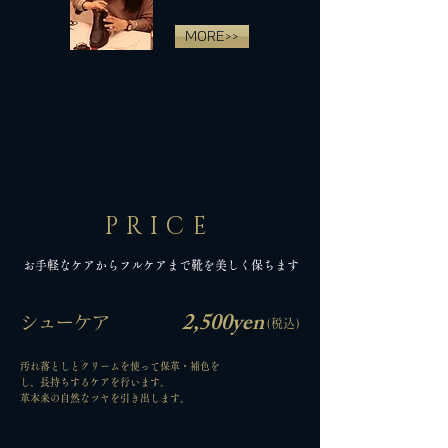
MORE>>
​PRICE
​お手軽なケアからフルケアまで靴を美しく保ちます
​2,500yen
​シューケア
(税込)
汚れ落としとクリームを使って保革・補色を
し、長持ちするケアを行います。
​革本来の自然なツヤを引き出します。