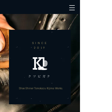
​SINCE
2019
​クツビガク
Shoe Shiner Tomokazu Kijima Works.