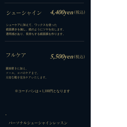
​4,400yen
​シューシャイン
(税込)
​シューケアに加えて、ワックスを使った
鏡面磨きを施し、鏡のようにツヤを出します。
​透明感があり、長持ちする鏡面膜を作ります。
​5,500yen
​フルケア
(税込)
鏡面磨きに加え、
ソール、コバのケアまで。
​大切な靴を完全ケアいたします。
​※コードバンは＋1,100円となります
​パーソナルシューシャインレッスン